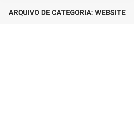
ARQUIVO DE CATEGORIA:
WEBSITE
Você está aqui:
Novo website da Sogester
Noticias
,
Website
Por
loneus
30 de Dezembro, 2014