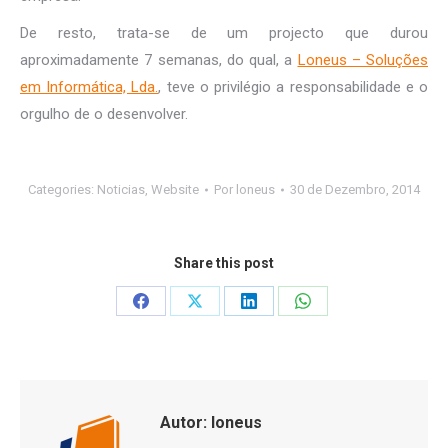
De resto, trata-se de um projecto que durou
aproximadamente 7 semanas, do qual, a
Loneus – Soluções
em Informática, Lda.
, teve o privilégio a responsabilidade e o
orgulho de o desenvolver.
Categories:
Noticias
,
Website
Por
loneus
30 de Dezembro, 2014
Share this post
Share
Share
Share
Share
on
on
on
on
Facebook
X
LinkedIn
WhatsApp
Autor:
loneus