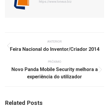
https://www.loneus.biz
Navegação
ANTERIOR
de
Feira Nacional do Inventor/Criador 2014
Post
anterior:
post:
PRÓXIMO
Novo Panda Mobile Security melhora a
Próximo
experiência do utilizador
post:
Related Posts