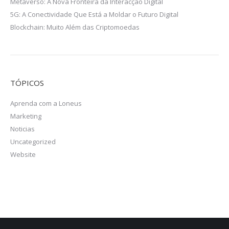
Metaverso: A Nova Fronteira da Interacção Digital
5G: A Conectividade Que Está a Moldar o Futuro Digital
Blockchain: Muito Além das Criptomoedas
TÓPICOS
Aprenda com a Loneus
Marketing
Noticias
Uncategorized
Website