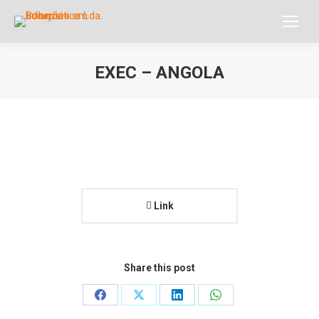
EXEC – ANGOLA
Você está aqui:
Link
Share this post
Share
Share
Share
Share