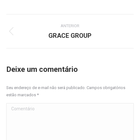
on
on
on
on
Facebook
X
LinkedIn
WhatsApp
Project
ANTERIOR
navigation
GRACE GROUP
Previous
project:
Deixe um comentário
Seu endereço de e-mail não será publicado. Campos obrigatórios
estão marcados
*
Comentário