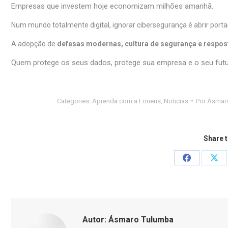
Empresas que investem hoje economizam milhões amanhã.
Num mundo totalmente digital, ignorar cibersegurança é abrir porta
A adopção de
defesas modernas, cultura de segurança e respost
Quem protege os seus dados, protege sua empresa e o seu futu
Categories:
Aprenda com a Loneus
,
Noticias
Por
Ásmar
Share t
Share
Sha
on
on
Facebook
X
Autor:
Ásmaro Tulumba