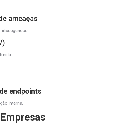
o de ameaças
milissegundos.
W)
funda.
de endpoints
ão interna.
a Empresas