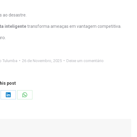
s ao desastre.
a inteligente
transforma ameaças em vantagem competitiva.
ro.
o Tulumba
26 de Novembro, 2025
Deixe um comentário
his post
re
Share
Share
on
on
LinkedIn
WhatsApp