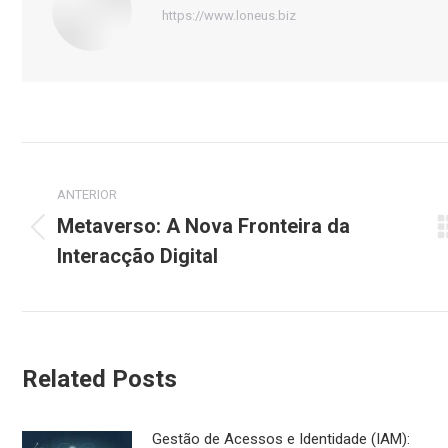
https://www.loneus.biz
Navegação
de
ANTERIOR
Metaverso: A Nova Fronteira da
Post
post:
Interacção Digital
anterior:
Related Posts
Gestão de Acessos e Identidade (IAM):