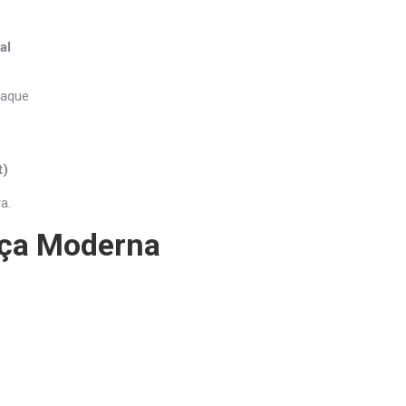
al
taque
t)
a.
nça Moderna