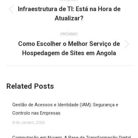
de
Infraestrutura de TI: Está na Hora de
Post
Atualizar?
post:
anterior:
PRÓXIMO
Como Escolher o Melhor Serviço de
Próximo
Hospedagem de Sites em Angola
post:
Related Posts
Gestão de Acessos e Identidade (IAM): Segurança e
Controlo nas Empresas
8 de Janeiro, 2026
Computação em Nuvem: A Base da Transformação Digital