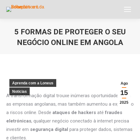
5 FORMAS DE PROTEGER O SEU
NEGÓCIO ONLINE EM ANGOLA
Você está aqui:
Aprenda com a Loneus
Ago
15
Noticias
A transformação digital trouxe inúmeras oportunidades para
2025
as empresas angolanas, mas também aumentou a exposição
a riscos online. Desde
ataques de hackers
até
fraudes
eletrónicas
, qualquer negócio conectado à internet precisa
investir em
segurança digital
para proteger dados, sistemas
e clientes.