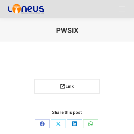
PWSIX
Você está aqui:
Link
Share this post
Share
Share
Share
Share