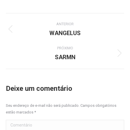
on
on
on
on
Facebook
X
LinkedIn
WhatsApp
Project
ANTERIOR
navigation
WANGELUS
Previous
project:
PRÓXIMO
SARMN
Next
project:
Deixe um comentário
Seu endereço de e-mail não será publicado. Campos obrigatórios
estão marcados
*
Comentário